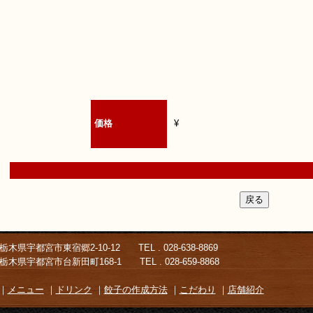
価格
¥
木県宇都宮市東宿郷2-10-12 TEL . 028-638-8869
台新田町168-1 TEL . 028-659-8868
｜
メニュー
｜
ドリンク
｜
餃子の作成方法
｜
こだわり
｜
店舗紹介