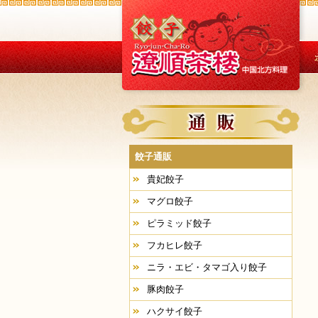
餃子通販
貴妃餃子
マグロ餃子
ピラミッド餃子
フカヒレ餃子
ニラ・エビ・タマゴ入り餃子
豚肉餃子
ハクサイ餃子