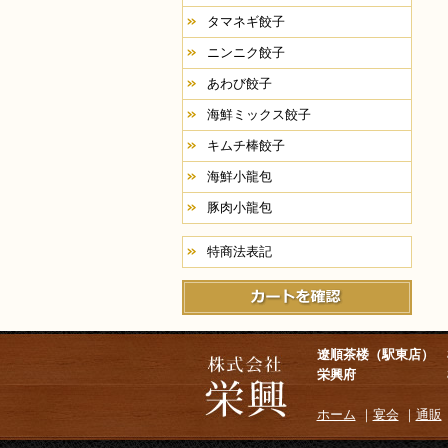
タマネギ餃子
ニンニク餃子
あわび餃子
海鮮ミックス餃子
キムチ棒餃子
海鮮小龍包
豚肉小龍包
特商法表記
遼順茶楼（駅東店）
栃
栄興府
栃木県宇都宮市
ホーム
｜
宴会
｜
通販